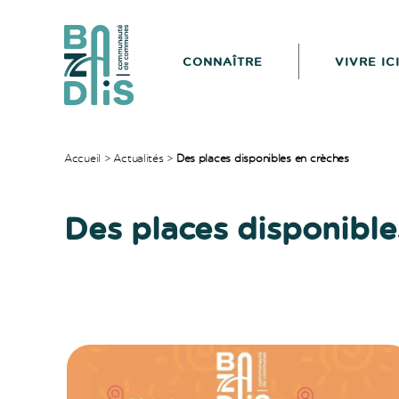
CONNAÎTRE
VIVRE IC
CDC
du
Bazadais
Accueil
>
Actualités
>
Des places disponibles en crèches
Catégories
Des places disponible