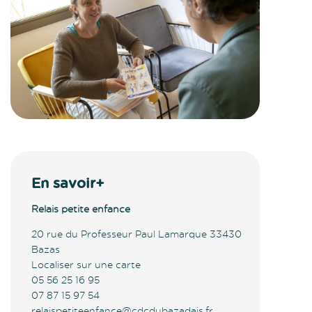
En savoir+
Relais petite enfance
20 rue du Professeur Paul Lamarque 33430
Bazas
Localiser sur une carte
05 56 25 16 95
07 87 15 97 54
relaispetiteenfance@cdcdubazadais.fr