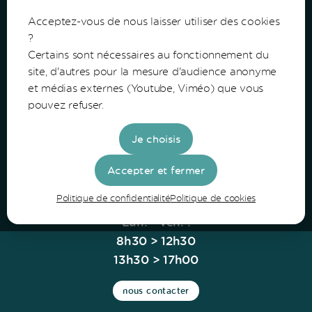
Acceptez-vous de nous laisser utiliser des cookies
?
Certains sont nécessaires au fonctionnement du
Communauté de Communes du Bazadais
site, d'autres pour la mesure d'audience anonyme
et médias externes (Youtube, Viméo) que vous
Lieu-Dit Coucut
pouvez refuser.
Route de Lerm
33430 Bazas
Je choisis
Tel: 05 56 25 28 81
Accepter et fermer
Politique de confidentialité
Politique de cookies
Horaires
Lun. - Ven. :
8h30 > 12h30
13h30 > 17h00
nous contacter