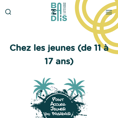
Rechercher
Menu
CDC
du
Bazadais
Chez les jeunes (de 11 à
17 ans)