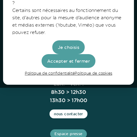
?
Certains sont nécessaires au fonctionnement du
Communauté de Communes du Bazadais
site, d'autres pour la mesure d'audience anonyme
et médias externes (Youtube, Viméo) que vous
Lieu-Dit Coucut
pouvez refuser.
Route de Lerm
33430 Bazas
Je choisis
Tel: 05 56 25 28 81
Accepter et fermer
Politique de confidentialité
Politique de cookies
Horaires
Lun. - Ven. :
8h30 > 12h30
13h30 > 17h00
nous contacter
Espace presse