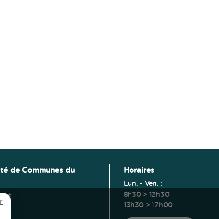
té de Communes du
Horaires
Lun. - Ven. :
8h30 > 12h30
ucut
r
13h30 > 17h00
erm
s