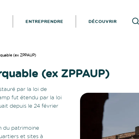
I
ENTREPRENDRE
DÉCOUVRIR
Reche
arquable (ex ZPPAUP)
arquable (ex ZPPAUP)
tauré par la loi de
amp fut étendu par la loi
ait depuis le 24 février
on du patrimoine
artiers et sites à