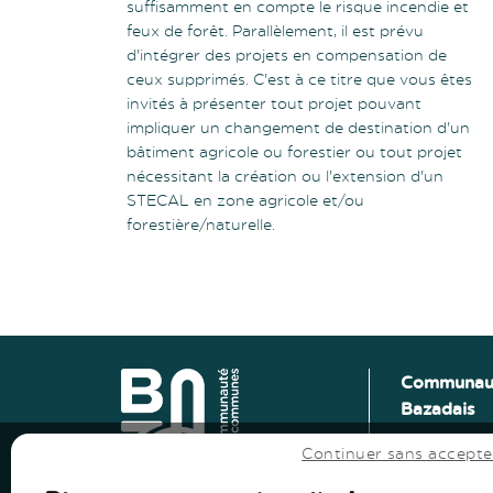
suffisamment en compte le risque incendie et
feux de forêt. Parallèlement, il est prévu
d'intégrer des projets en compensation de
ceux supprimés. C'est à ce titre que vous êtes
invités à présenter tout projet pouvant
impliquer un changement de destination d'un
bâtiment agricole ou forestier ou tout projet
nécessitant la création ou l'extension d'un
STECAL en zone agricole et/ou
forestière/naturelle.
Vers le haut
↑
Communau
Bazadais
Vers le haut
↑
Lieu-Dit Co
Continuer sans accepte
Route de L
33430 Baza