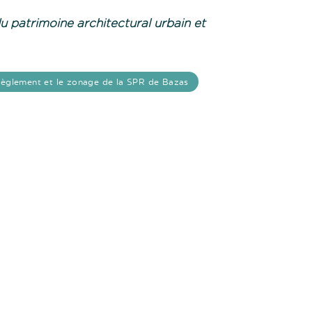
u patrimoine architectural urbain et
règlement et le zonage de la SPR de Bazas