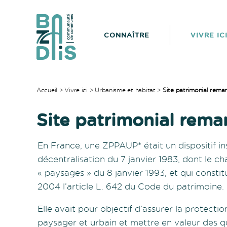
CONNAÎTRE
VIVRE IC
CDC
du
Bazadais
Accueil
>
Vivre ici
>
Urbanisme et habitat
>
Site patrimonial rem
Site patrimonial rem
En France, une ZPPAUP* était un dispositif ins
décentralisation du 7 janvier 1983, dont le ch
« paysages » du 8 janvier 1993, et qui constitu
2004 l’article L. 642 du Code du patrimoine.
Elle avait pour objectif d’assurer la protecti
paysager et urbain et mettre en valeur des qu