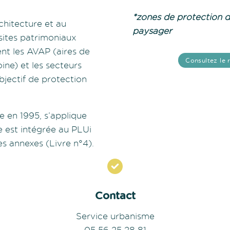
*zones de protection d
architecture et au
paysager
 sites patrimoniaux
nt les AVAP (aires de
Consultez le 
ine) et les secteurs
jectif de protection
 en 1995, s’applique
e est intégrée au PLUi
s annexes (Livre n°4).
Contact
Service urbanisme
05 56 25 28 81