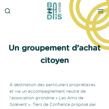
Rechercher
Menu
CDC
Catégories
du
Bazadais
Un groupement d’achat
citoyen
À destination des particuliers propriétaires
et via un accompagnement neutre de
l’association girondine « Les Amis de
Solévent », Tiers de Confiance proposé par