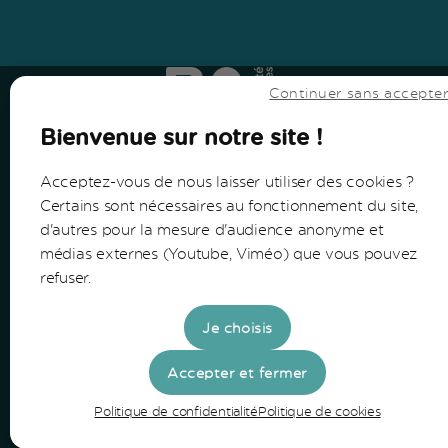
Haut
↑
Haut
↑
Continuer sans accepte
Bienvenue sur notre site !
Acceptez-vous de nous laisser utiliser des cookies ?
Certains sont nécessaires au fonctionnement du site,
d'autres pour la mesure d'audience anonyme et
Communauté de Communes du Bazadais
médias externes (Youtube, Viméo) que vous pouvez
refuser.
Lieu-Dit Coucut
Route de Lerm
Je choisis
33430 Bazas
Accepter et fermer
Tel: 05 56 25 28 81
Politique de confidentialité
Politique de cookies
Horaires