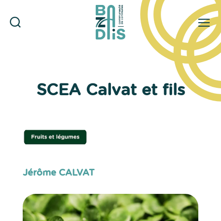
Rechercher
Menu
CDC
du
Bazadais
SCEA Calvat et fils
Jérôme CALVAT