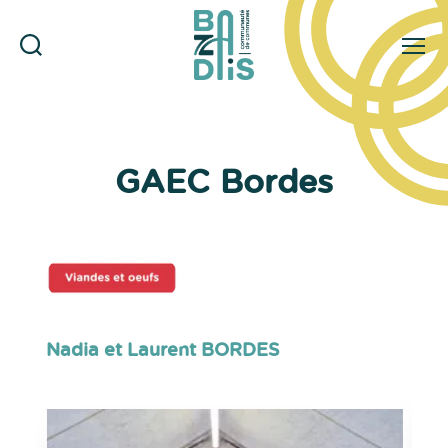
Rechercher
Menu
CDC
du
Bazadais
GAEC Bordes
Nadia et Laurent BORDES