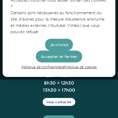
?
Certains sont nécessaires au fonctionnement du
Communauté de Communes du Bazadais
site, d'autres pour la mesure d'audience anonyme
et médias externes (Youtube, Viméo) que vous
Lieu-Dit Coucut
pouvez refuser.
Route de Lerm
33430 Bazas
Je choisis
Tel: 05 56 25 28 81
Accepter et fermer
Politique de confidentialité
Politique de cookies
Horaires
Lun. - Ven. :
8h30 > 12h30
13h30 > 17h00
nous contacter