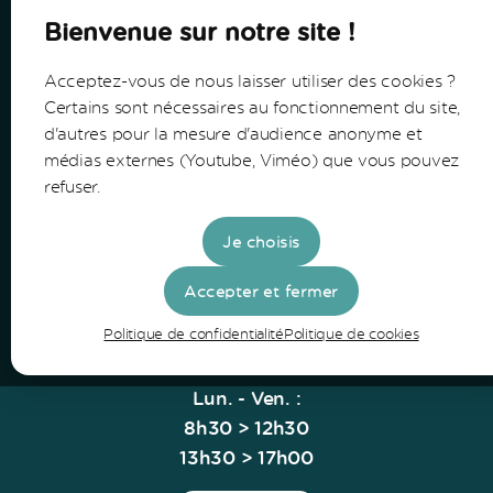
Bienvenue sur notre site !
Acceptez-vous de nous laisser utiliser des cookies ?
Certains sont nécessaires au fonctionnement du site,
d'autres pour la mesure d'audience anonyme et
Communauté de Communes du Bazadais
médias externes (Youtube, Viméo) que vous pouvez
refuser.
Lieu-Dit Coucut
Route de Lerm
Je choisis
33430 Bazas
Accepter et fermer
Tel: 05 56 25 28 81
Politique de confidentialité
Politique de cookies
Horaires
Lun. - Ven. :
8h30 > 12h30
13h30 > 17h00