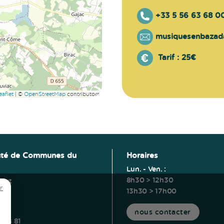
+33 5 56 63 68 0
musiquesenbazad
Tarif :
25€
aflet
|
©
OpenStreetMap
contributors
té de Communes du
Horaires
Lun. - Ven. :
8h30 > 12h30
ucut
r
13h30 > 17h00
erm
s
nous contacter
5 28 81