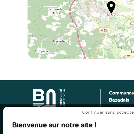
Le
Vers le haut
↑
Communau
Bazadais
Vers le haut
↑
Lieu-Dit Co
Continuer sans accepte
Route de L
33430 Baza
Bienvenue sur notre site !
Tel: 05 56 2