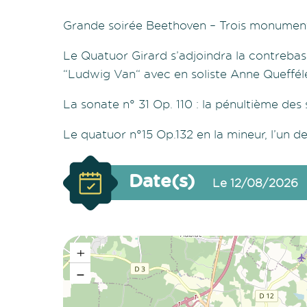
Grande soirée Beethoven – Trois monument
Le Quatuor Girard s’adjoindra la contrebas
“Ludwig Van“ avec en soliste Anne Queffél
La sonate n° 31 Op. 110 : la pénultième d
Le quatuor n°15 Op.132 en la mineur, l’un 
Date(s)
Le 12/08/2026
+
−