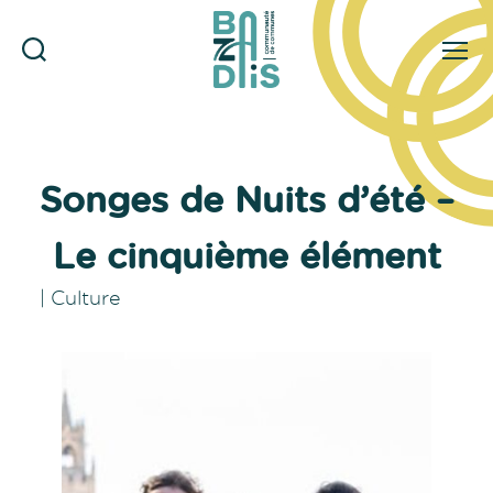
Rechercher
Menu
CDC
du
Bazadais
Songes de Nuits d’été –
Le cinquième élément
|
Culture