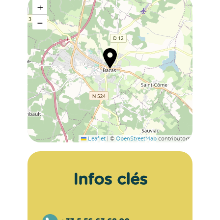
+
−
Leaflet
|
©
OpenStreetMap
contributors
Infos clés