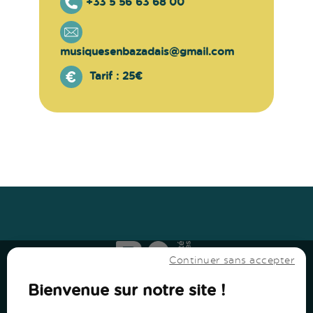
+33 5 56 63 68 00
musiquesenbazadais@gmail.com
Tarif :
25€
Haut
↑
Haut
↑
Continuer sans accepter
Bienvenue sur notre site !