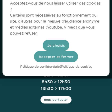
Acceptez-vous de nous laisser utiliser des cookies
?
Certains sont nécessaires au fonctionnement du
Communauté de Communes du Bazadais
site, d'autres pour la mesure d'audience anonyme
et médias externes (Youtube, Viméo) que vous
Lieu-Dit Coucut
pouvez refuser.
Route de Lerm
33430 Bazas
Je choisis
Tel: 05 56 25 28 81
Accepter et fermer
Politique de confidentialité
Politique de cookies
Horaires
Lun. - Ven. :
8h30 > 12h30
13h30 > 17h00
nous contacter