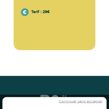
Tarif :
28€
Haut
↑
Haut
↑
Continuer sans accepter