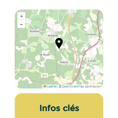
+
−
Leaflet
|
©
OpenStreetMap
contributors
Infos clés