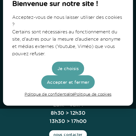
Bienvenue sur notre site !
Acceptez-vous de nous laisser utiliser des cookies
?
Certains sont nécessaires au fonctionnement du
Communauté de Communes du Bazadais
site, d'autres pour la mesure d'audience anonyme
et médias externes (Youtube, Viméo) que vous
Lieu-Dit Coucut
pouvez refuser.
Route de Lerm
33430 Bazas
Je choisis
Tel: 05 56 25 28 81
Accepter et fermer
Politique de confidentialité
Politique de cookies
Horaires
Lun. - Ven. :
8h30 > 12h30
13h30 > 17h00
nous contacter