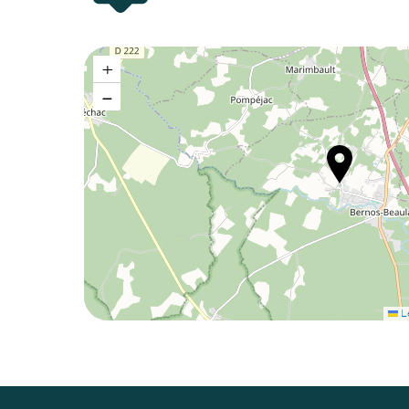
+
−
Le
Vers le haut
↑