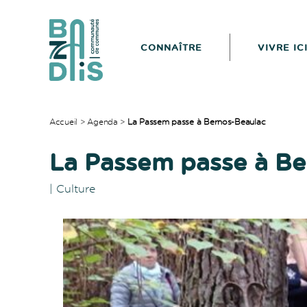
CONNAÎTRE
VIVRE IC
CDC
du
Bazadais
Accueil
>
Agenda
>
La Passem passe à Bernos-Beaulac
La Passem passe à Be
|
Culture