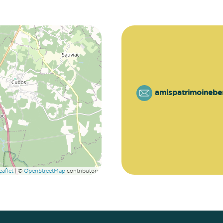
amispatrimoineb
aflet
|
©
OpenStreetMap
contributors