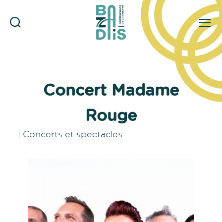
Rechercher
Menu
CDC
du
Bazadais
Concert Madame
Rouge
|
Concerts et spectacles