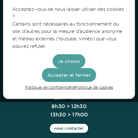
Acceptez-vous de nous laisser utiliser des cookies
?
Certains sont nécessaires au fonctionnement du
Communauté de Communes du Bazadais
site, d'autres pour la mesure d'audience anonyme
et médias externes (Youtube, Viméo) que vous
Lieu-Dit Coucut
pouvez refuser.
Route de Lerm
33430 Bazas
Je choisis
Tel: 05 56 25 28 81
Accepter et fermer
Politique de confidentialité
Politique de cookies
Horaires
Lun. - Ven. :
8h30 > 12h30
13h30 > 17h00
nous contacter