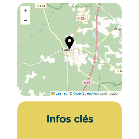
+
−
Leaflet
|
©
OpenStreetMap
contributors
Infos clés