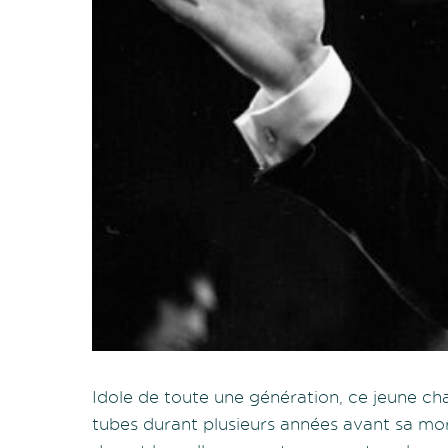
Idole de toute une génération, ce jeune ch
tubes durant plusieurs années avant sa mo