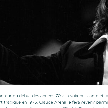
anteur du début des années 70 à la voix puissante et 
rt tragique en 1975. Claude Arena le fera revenir par