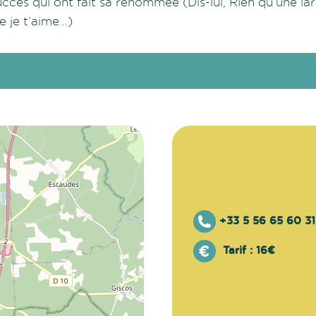
uccès qui ont fait sa renommée (Dis-lui, Rien qu’une lar
e je t’aime…)
+33 5 56 65 60 31
Tarif :
16€