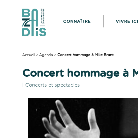
CONNAÎTRE
VIVRE IC
CDC
du
Bazadais
Accueil
>
Agenda
>
Concert hommage à Mike Brant
Concert hommage à M
|
Concerts et spectacles