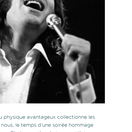
au physique avantageux collectionne les
mi nous, le temps d’une soirée hommage