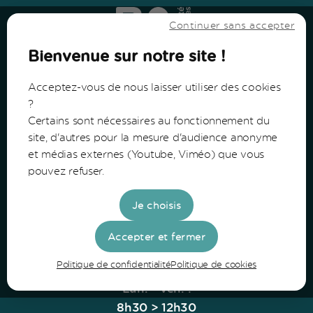
Continuer sans accepter
Bienvenue sur notre site !
Acceptez-vous de nous laisser utiliser des cookies
?
Certains sont nécessaires au fonctionnement du
Communauté de Communes du Bazadais
site, d'autres pour la mesure d'audience anonyme
et médias externes (Youtube, Viméo) que vous
Lieu-Dit Coucut
pouvez refuser.
Route de Lerm
33430 Bazas
Je choisis
Tel: 05 56 25 28 81
Accepter et fermer
Politique de confidentialité
Politique de cookies
Horaires
Lun. - Ven. :
8h30 > 12h30