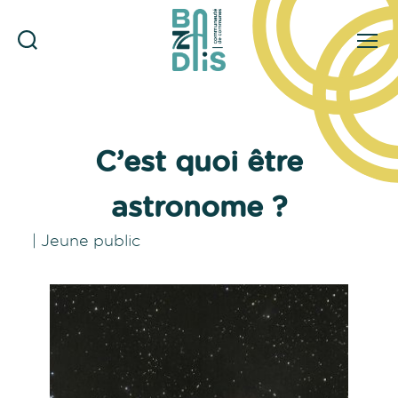
Rechercher
Menu
CDC
du
Bazadais
C’est quoi être
astronome ?
|
Jeune public