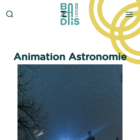
Rechercher
Menu
CDC
du
Bazadais
Animation Astronomie