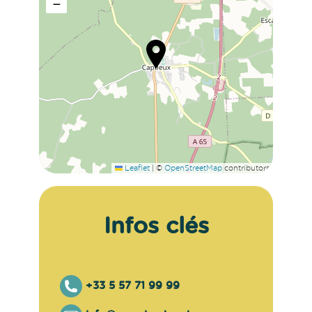
−
Leaflet
|
©
OpenStreetMap
contributors
Infos clés
+33 5 57 71 99 99