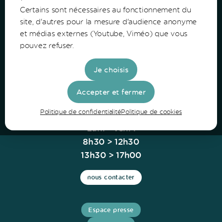
Certains sont nécessaires au fonctionnement du
Communauté de Communes du Bazadais
site, d'autres pour la mesure d'audience anonyme
et médias externes (Youtube, Viméo) que vous
Lieu-Dit Coucut
pouvez refuser.
Route de Lerm
33430 Bazas
Je choisis
Tel: 05 56 25 28 81
Accepter et fermer
Politique de confidentialité
Politique de cookies
Horaires
Lun. - Ven. :
8h30 > 12h30
13h30 > 17h00
nous contacter
Espace presse