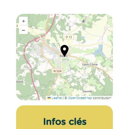
+
−
Leaflet
|
©
OpenStreetMap
contributors
Infos clés