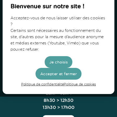
Bienvenue sur notre site !
Acceptez-vous de nous laisser utiliser des cookies
?
Certains sont nécessaires au fonctionnement du
Communauté de Communes du Bazadais
site, d'autres pour la mesure d'audience anonyme
et médias externes (Youtube, Viméo) que vous
Lieu-Dit Coucut
pouvez refuser.
Route de Lerm
33430 Bazas
Je choisis
Tel: 05 56 25 28 81
Accepter et fermer
Politique de confidentialité
Politique de cookies
Horaires
Lun. - Ven. :
8h30 > 12h30
13h30 > 17h00