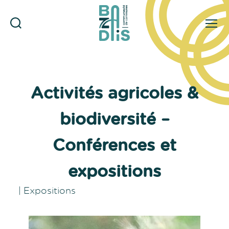
Rechercher
Menu
CDC
du
Bazadais
Activités agricoles &
biodiversité –
Conférences et
expositions
|
Expositions