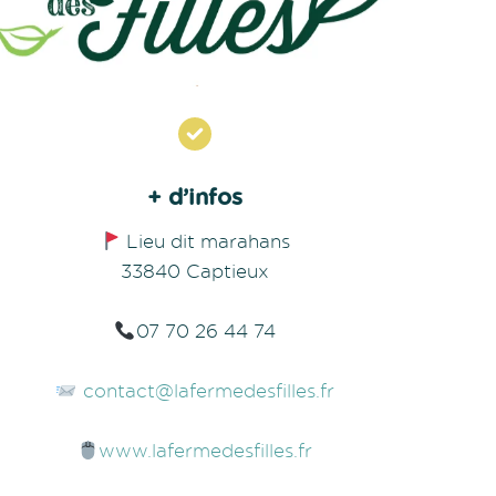
+ d’infos
Lieu dit marahans
33840 Captieux
07 70 26 44 74
contact@lafermedesfilles.fr
www.lafermedesfilles.fr