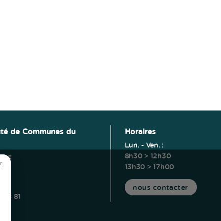
té de Communes du
Horaires
Lun. - Ven. :
8h30 > 12h30
ucut
r
13h30 > 17h00
erm
s
nous contacter
5 28 81