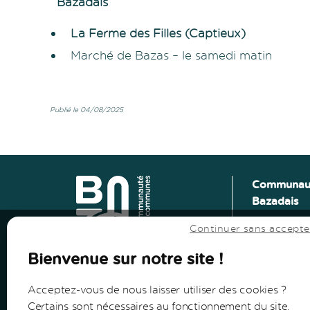
Bazadais
La Ferme des Filles (Captieux)
Marché de Bazas – le samedi matin
Publié le 04/08/2025
Vers le haut
↑
Communau
Bazadais
Vers le haut
↑
Lieu-Dit Co
Continuer sans accepte
Route de L
33430 Baza
Bienvenue sur notre site !
Tel: 05 56 2
Acceptez-vous de nous laisser utiliser des cookies ?
Certains sont nécessaires au fonctionnement du site,