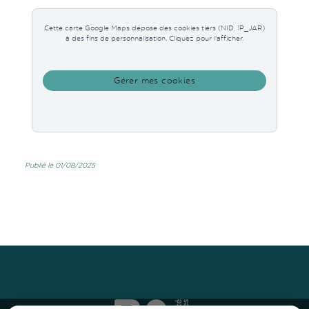
Cette carte Google Maps dépose des cookies tiers (NID, 1P_JAR)
à des fins de personnalisation. Cliquez pour l'afficher.
Gérer mes cookies
Publié le 01/08/2025
Haut
↑
Haut
↑