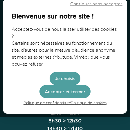
Continuer sans accepter
Bienvenue sur notre site !
Acceptez-vous de nous laisser utiliser des cookies
?
Certains sont nécessaires au fonctionnement du
Communauté de Communes du Bazadais
site, d'autres pour la mesure d'audience anonyme
et médias externes (Youtube, Viméo) que vous
Lieu-Dit Coucut
pouvez refuser.
Route de Lerm
33430 Bazas
Je choisis
Tel: 05 56 25 28 81
Accepter et fermer
Politique de confidentialité
Politique de cookies
Horaires
Lun. - Ven. :
8h30 > 12h30
13h30 > 17h00