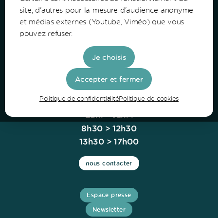
Communauté de Communes du Bazadais
site, d'autres pour la mesure d'audience anonyme
et médias externes (Youtube, Viméo) que vous
Lieu-Dit Coucut
pouvez refuser.
Route de Lerm
33430 Bazas
Je choisis
Tel: 05 56 25 28 81
Accepter et fermer
Politique de confidentialité
Politique de cookies
Horaires
Lun. - Ven. :
8h30 > 12h30
13h30 > 17h00
nous contacter
Espace presse
Newsletter