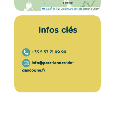
Leaflet
|
©
OpenStreetMap
contributors
Infos clés
+33 5 57 71 99 99
info@parc-landes-de-
gascogne.fr