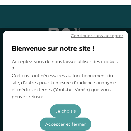
Haut
↑
Haut
↑
Continuer sans accepter
Bienvenue sur notre site !
Acceptez-vous de nous laisser utiliser des cookies
?
Certains sont nécessaires au fonctionnement du
Communauté de Communes du Bazadais
site, d'autres pour la mesure d'audience anonyme
et médias externes (Youtube, Viméo) que vous
Lieu-Dit Coucut
pouvez refuser.
Route de Lerm
33430 Bazas
Je choisis
Tel: 05 56 25 28 81
Accepter et fermer