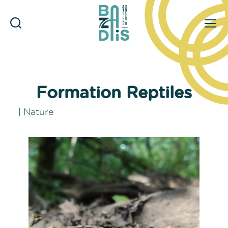
Rechercher
Menu
CDC
du
Bazadais
Formation Reptiles
|
Nature