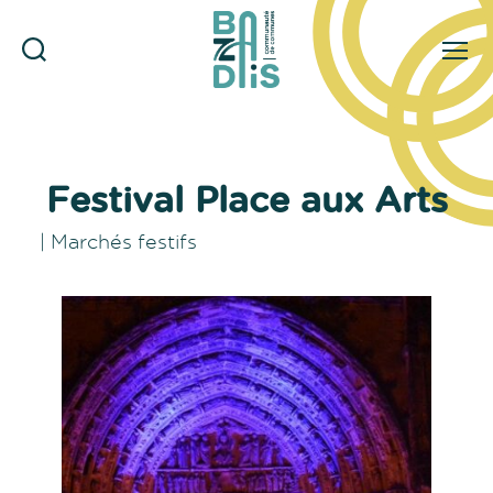
Rechercher
Menu
CDC
du
Bazadais
Festival Place aux Arts
|
Marchés festifs