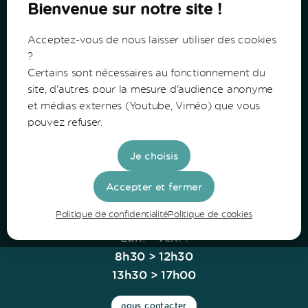
Bienvenue sur notre site !
Acceptez-vous de nous laisser utiliser des cookies
?
Certains sont nécessaires au fonctionnement du
Communauté de Communes du Bazadais
site, d'autres pour la mesure d'audience anonyme
et médias externes (Youtube, Viméo) que vous
Lieu-Dit Coucut
pouvez refuser.
Route de Lerm
33430 Bazas
Je choisis
Tel: 05 56 25 28 81
Accepter et fermer
Politique de confidentialité
Politique de cookies
Horaires
Lun. - Ven. :
8h30 > 12h30
13h30 > 17h00
nous contacter