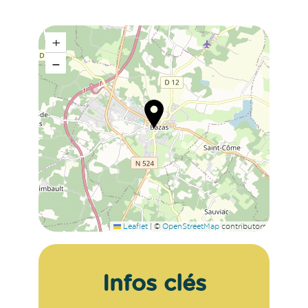
+
−
Leaflet
|
©
OpenStreetMap
contributors
Infos clés