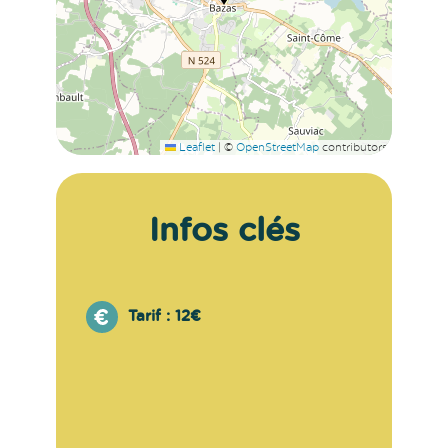
Leaflet
|
©
OpenStreetMap
contributors
Infos clés
Tarif :
12€