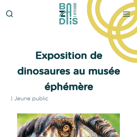
Rechercher
Menu
CDC
du
Bazadais
Exposition de
dinosaures au musée
éphémère
|
Jeune public