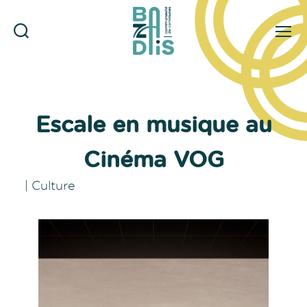
Rechercher
Menu
CDC
du
Bazadais
Escale en musique au
Cinéma VOG
|
Culture