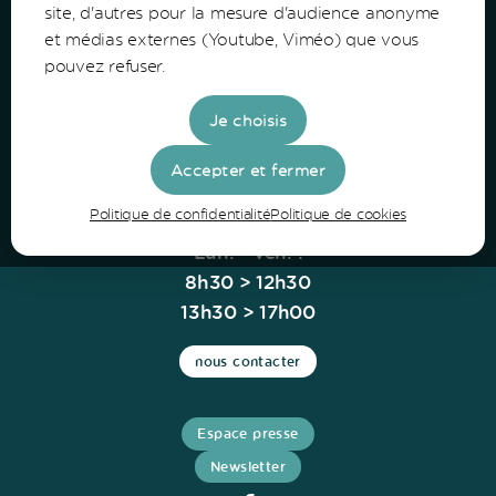
Communauté de Communes du Bazadais
site, d'autres pour la mesure d'audience anonyme
et médias externes (Youtube, Viméo) que vous
Lieu-Dit Coucut
pouvez refuser.
Route de Lerm
33430 Bazas
Je choisis
Tel: 05 56 25 28 81
Accepter et fermer
Politique de confidentialité
Politique de cookies
Horaires
Lun. - Ven. :
8h30 > 12h30
13h30 > 17h00
nous contacter
Espace presse
Newsletter