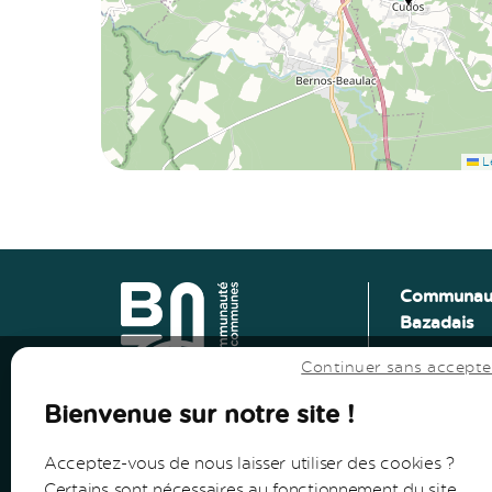
Le
Vers le haut
↑
Communau
Bazadais
Vers le haut
↑
Lieu-Dit Co
Continuer sans accepte
Route de L
33430 Baza
Bienvenue sur notre site !
Tel: 05 56 2
Acceptez-vous de nous laisser utiliser des cookies ?
Certains sont nécessaires au fonctionnement du site,