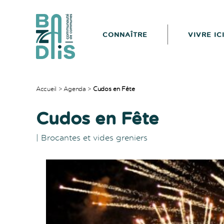
CONNAÎTRE
VIVRE IC
CDC
du
Bazadais
Accueil
>
Agenda
>
Cudos en Fête
Cudos en Fête
|
Brocantes et vides greniers