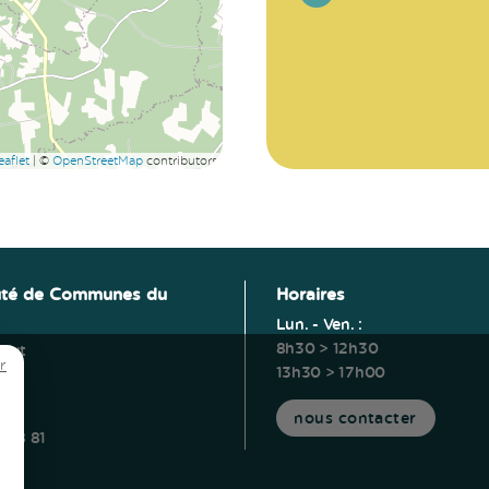
aflet
|
©
OpenStreetMap
contributors
té de Communes du
Horaires
Lun. - Ven. :
8h30 > 12h30
ucut
r
13h30 > 17h00
erm
s
nous contacter
5 28 81