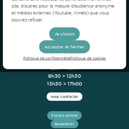
Communauté de Communes du Bazadais
site, d'autres pour la mesure d'audience anonyme
et médias externes (Youtube, Viméo) que vous
Lieu-Dit Coucut
pouvez refuser.
Route de Lerm
33430 Bazas
Je choisis
Tel: 05 56 25 28 81
Accepter et fermer
Politique de confidentialité
Politique de cookies
Horaires
Lun. - Ven. :
8h30 > 12h30
13h30 > 17h00
nous contacter
Espace presse
Newsletter