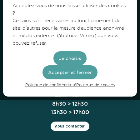
Acceptez-vous de nous laisser utiliser des cookies
?
Certains sont nécessaires au fonctionnement du
Communauté de Communes du Bazadais
site, d'autres pour la mesure d'audience anonyme
et médias externes (Youtube, Viméo) que vous
Lieu-Dit Coucut
pouvez refuser.
Route de Lerm
33430 Bazas
Je choisis
Tel: 05 56 25 28 81
Accepter et fermer
Politique de confidentialité
Politique de cookies
Horaires
Lun. - Ven. :
8h30 > 12h30
13h30 > 17h00
nous contacter