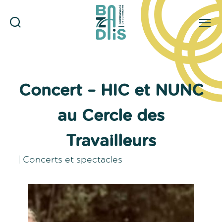
Rechercher
Menu
CDC
du
Bazadais
Concert – HIC et NUNC
au Cercle des
Travailleurs
|
Concerts et spectacles