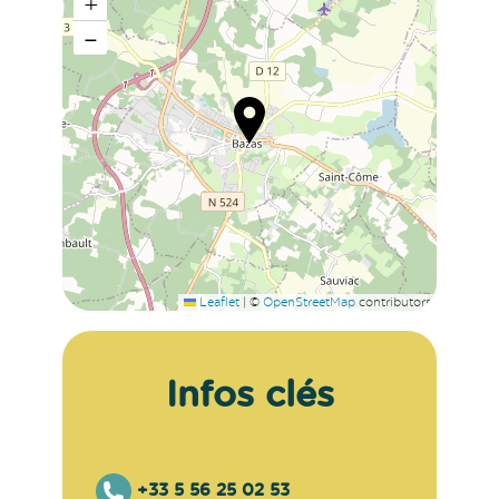
+
−
Leaflet
|
©
OpenStreetMap
contributors
Infos clés
+33 5 56 25 02 53