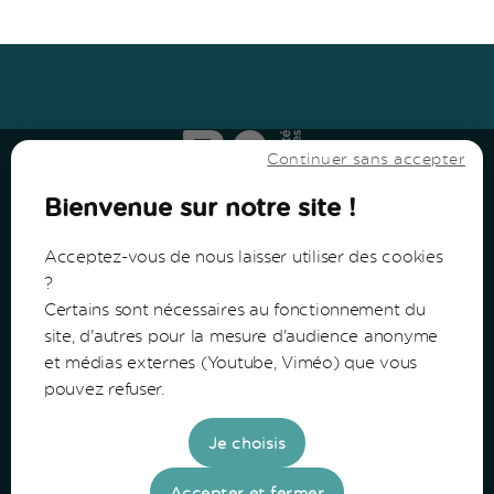
Haut
↑
Haut
↑
Continuer sans accepter
Bienvenue sur notre site !
Acceptez-vous de nous laisser utiliser des cookies
?
Certains sont nécessaires au fonctionnement du
Communauté de Communes du Bazadais
site, d'autres pour la mesure d'audience anonyme
et médias externes (Youtube, Viméo) que vous
Lieu-Dit Coucut
pouvez refuser.
Route de Lerm
33430 Bazas
Je choisis
Tel: 05 56 25 28 81
Accepter et fermer